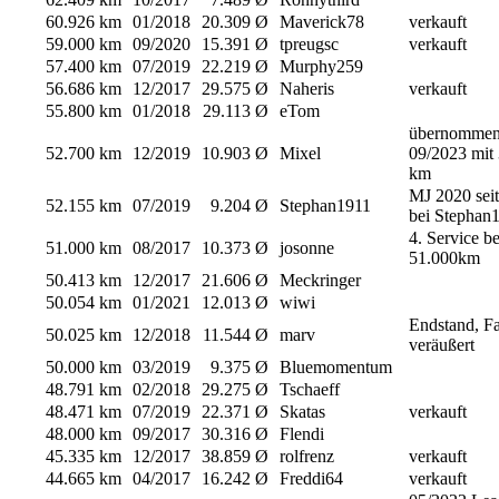
60.926 km
01/2018
20.309 Ø
Maverick78
verkauft
59.000 km
09/2020
15.391 Ø
tpreugsc
verkauft
57.400 km
07/2019
22.219 Ø
Murphy259
56.686 km
12/2017
29.575 Ø
Naheris
verkauft
55.800 km
01/2018
29.113 Ø
eTom
übernomme
52.700 km
12/2019
10.903 Ø
Mixel
09/2023 mit
km
MJ 2020 sei
52.155 km
07/2019
9.204 Ø
Stephan1911
bei Stephan
4. Service be
51.000 km
08/2017
10.373 Ø
josonne
51.000km
50.413 km
12/2017
21.606 Ø
Meckringer
50.054 km
01/2021
12.013 Ø
wiwi
Endstand, F
50.025 km
12/2018
11.544 Ø
marv
veräußert
50.000 km
03/2019
9.375 Ø
Bluemomentum
48.791 km
02/2018
29.275 Ø
Tschaeff
48.471 km
07/2019
22.371 Ø
Skatas
verkauft
48.000 km
09/2017
30.316 Ø
Flendi
45.335 km
12/2017
38.859 Ø
rolfrenz
verkauft
44.665 km
04/2017
16.242 Ø
Freddi64
verkauft