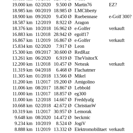
19.000 km
02/2020
9.500 Ø
Martin76
EZ?
18.985 km
00/2019
18.985 Ø
LMCliberty
18.900 km
09/2020
9.450 Ø
Ruebennase
e-Golf 300?
18.587 km
12/2019
8.922 Ø
Aragon
18.376 km
10/2018
16.962 Ø
e-Golfer
verkauft
16.883 km
11/2018
28.942 Ø
egolf17
16.867 km
11/2019
16.867 Ø
e-Golfer
verkauft
15.834 km
02/2020
7.917 Ø
Leon
15.300 km
09/2017
30.600 Ø
RedRaz
13.261 km
06/2020
6.919 Ø
TheVisitorX
12.200 km
11/2018
10.457 Ø
Netsrak
verkauft
11.319 km
04/2018
6.468 Ø
Flachatmer
11.305 km
01/2018
13.566 Ø
Mikel
11.200 km
11/2017
19.200 Ø
Amigolino
11.006 km
08/2017
18.867 Ø
Lebbold
11.000 km
11/2017
18.857 Ø
eg300
11.000 km
12/2018
14.667 Ø
Freddyafg
10.668 km
02/2018
42.672 Ø
ChristianW
10.319 km
11/2017
30.957 Ø
Lemorak
9.648 km
08/2020
14.472 Ø
beckmic
9.234 km
10/2019
8.524 Ø
JogiV
8.888 km
11/2019
13.332 Ø
Elektromobilitaet
verkauft