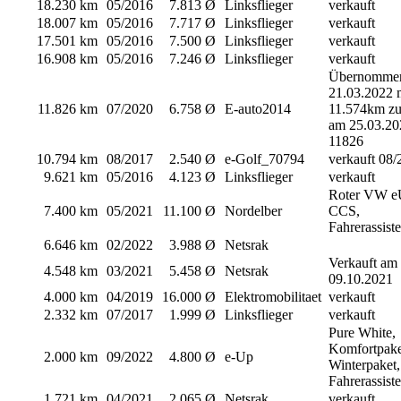
18.230 km
05/2016
7.813 Ø
Linksflieger
verkauft
18.007 km
05/2016
7.717 Ø
Linksflieger
verkauft
17.501 km
05/2016
7.500 Ø
Linksflieger
verkauft
16.908 km
05/2016
7.246 Ø
Linksflieger
verkauft
Übernomme
21.03.2022 
11.826 km
07/2020
6.758 Ø
E-auto2014
11.574km zu
am 25.03.20
11826
10.794 km
08/2017
2.540 Ø
e-Golf_70794
verkauft 08/
9.621 km
05/2016
4.123 Ø
Linksflieger
verkauft
Roter VW e
7.400 km
05/2021
11.100 Ø
Nordelber
CCS,
Fahrerassist
6.646 km
02/2022
3.988 Ø
Netsrak
Verkauft am
4.548 km
03/2021
5.458 Ø
Netsrak
09.10.2021
4.000 km
04/2019
16.000 Ø
Elektromobilitaet
verkauft
2.332 km
07/2017
1.999 Ø
Linksflieger
verkauft
Pure White,
Komfortpake
2.000 km
09/2022
4.800 Ø
e-Up
Winterpaket,
Fahrerassist
1.721 km
04/2021
2.065 Ø
Netsrak
verkauft