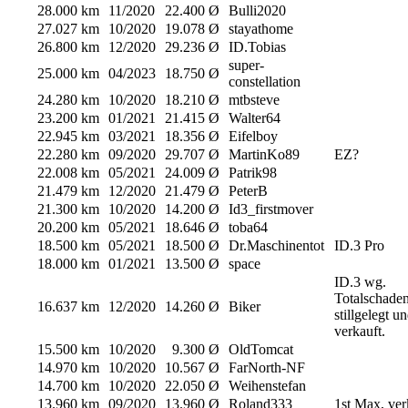
28.000 km
11/2020
22.400 Ø
Bulli2020
27.027 km
10/2020
19.078 Ø
stayathome
26.800 km
12/2020
29.236 Ø
ID.Tobias
super-
25.000 km
04/2023
18.750 Ø
constellation
24.280 km
10/2020
18.210 Ø
mtbsteve
23.200 km
01/2021
21.415 Ø
Walter64
22.945 km
03/2021
18.356 Ø
Eifelboy
22.280 km
09/2020
29.707 Ø
MartinKo89
EZ?
22.008 km
05/2021
24.009 Ø
Patrik98
21.479 km
12/2020
21.479 Ø
PeterB
21.300 km
10/2020
14.200 Ø
Id3_firstmover
20.200 km
05/2021
18.646 Ø
toba64
18.500 km
05/2021
18.500 Ø
Dr.Maschinentot
ID.3 Pro
18.000 km
01/2021
13.500 Ø
space
ID.3 wg.
Totalschade
16.637 km
12/2020
14.260 Ø
Biker
stillgelegt u
verkauft.
15.500 km
10/2020
9.300 Ø
OldTomcat
14.970 km
10/2020
10.567 Ø
FarNorth-NF
14.700 km
10/2020
22.050 Ø
Weihenstefan
13.960 km
09/2020
13.960 Ø
Roland333
1st Max, ver