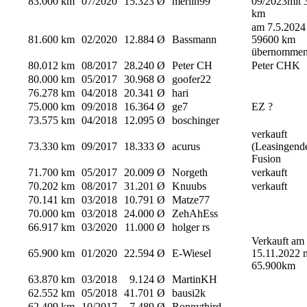
83.000 km
07/2020
15.323 Ø
merlin99
09/2023mit 
km
am 7.5.2024
81.600 km
02/2020
12.884 Ø
Bassmann
59600 km
übernomme
80.012 km
08/2017
28.240 Ø
Peter CH
Peter CHK
80.000 km
05/2017
30.968 Ø
goofer22
76.278 km
04/2018
20.341 Ø
hari
75.000 km
09/2018
16.364 Ø
ge7
EZ ?
73.575 km
04/2018
12.095 Ø
boschinger
verkauft
73.330 km
09/2017
18.333 Ø
acurus
(Leasingend
Fusion
71.700 km
05/2017
20.009 Ø
Norgeth
verkauft
70.202 km
08/2017
31.201 Ø
Knuubs
verkauft
70.141 km
03/2018
10.791 Ø
Matze77
70.000 km
03/2018
24.000 Ø
ZehAhEss
66.917 km
03/2020
11.000 Ø
holger rs
Verkauft am
65.900 km
01/2020
22.594 Ø
E-Wiesel
15.11.2022 
65.900km
63.870 km
03/2018
9.124 Ø
MartinKH
62.552 km
05/2018
41.701 Ø
bausi2k
62.409 km
10/2017
7.489 Ø
Ronnythird