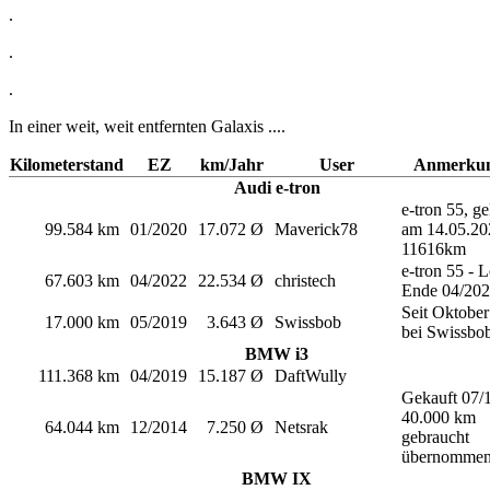
.
.
.
In einer weit, weit entfernten Galaxis ....
Kilometerstand
EZ
km/Jahr
User
Anmerkun
Audi e-tron
e-tron 55, ge
99.584 km
01/2020
17.072 Ø
Maverick78
am 14.05.20
11616km
e-tron 55 - 
67.603 km
04/2022
22.534 Ø
christech
Ende 04/20
Seit Oktobe
17.000 km
05/2019
3.643 Ø
Swissbob
bei Swissbo
BMW i3
111.368 km
04/2019
15.187 Ø
DaftWully
Gekauft 07/
40.000 km
64.044 km
12/2014
7.250 Ø
Netsrak
gebraucht
übernomme
BMW IX