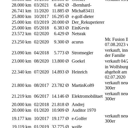
28.000 km
03/2021
6.462 Ø
-Bernhard-
26.741 km
11/2020
11.885 Ø
Micha83411
25.800 km
10/2017
16.295 Ø
e-golf-dieter
25.000 km
03/2019
20.000 Ø
Der_Rekuperierer
25.000 km
05/2018
6.383 Ø
EinKevin
23.572 km
02/2020
6.429 Ø
Netsrak
Mr. Fusion I
23.250 km
02/2020
9.300 Ø
acurus
07.08.2023 v
verkauft, in
23.090 km
04/2018
5.773 Ø
Stromsegler
der Familie
23.000 km
08/2020
13.800 Ø
Goekel
verkauft 04/
in Wolfsbur
22.340 km
07/2020
14.893 Ø
Heinrich
abgeholt am
02.07.2020
verkauft neu
21.800 km
08/2017
23.782 Ø
MartinKo89
300er
verkauft neu
21.219 km
06/2017
14.146 Ø
Elektromobilitaet
300er
20.000 km
02/2018
21.818 Ø
Andrej
20.000 km
01/2020
10.909 Ø
Auditor 1970
verkauft neu
19.177 km
10/2017
19.177 Ø
e-Golfer
300er
19.119 km
01/2019
32.775 Ø
wolfe