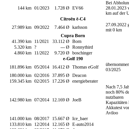
Bei Abholu
144 km
01/2023
1.728 Ø
EV66
28.01.2023 
km auf der 
Citroën ë-C4
27.09.2022 
27.989 km
09/2022
7.464 Ø
karlsson
mit 0 km
Cupra Born
41.390 km
11/2021
33.112 Ø
Born
5.320 km
?
--- Ø
Ronnythird
4.860 km
11/2022
9.720 Ø
boschinger
e-Golf 190
übernomme
181.896 km
05/2014
16.412 Ø
Thomas eGolf
03/2025
180.000 km
02/2016
37.895 Ø
Deacon
159.345 km
02/2015
17.226 Ø
energieberater
Nach 7,5 Ja
noch 80% de
nutzbaren
142.980 km
07/2014
12.169 Ø
JoeB
Kapazitäten 
Akkutest vo
Aviloo
141.000 km
08/2017
15.667 Ø
Ice_baer
133.810 km
12/2014
12.165 Ø
E-auto2014