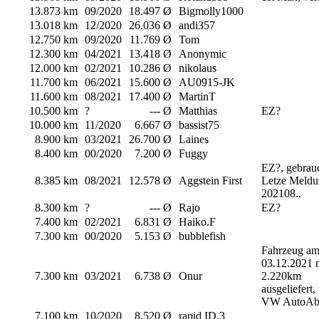
13.873 km
09/2020
18.497 Ø
Bigmolly1000
13.018 km
12/2020
26.036 Ø
andi357
12.750 km
09/2020
11.769 Ø
Tom
12.300 km
04/2021
13.418 Ø
Anonymic
12.000 km
02/2021
10.286 Ø
nikolaus
11.700 km
06/2021
15.600 Ø
AU0915-JK
11.600 km
08/2021
17.400 Ø
MartinT
10.500 km
?
--- Ø
Matthias
EZ?
10.000 km
11/2020
6.667 Ø
bassist75
8.900 km
03/2021
26.700 Ø
Laines
8.400 km
00/2020
7.200 Ø
Fuggy
EZ?, gebrau
8.385 km
08/2021
12.578 Ø
Aggstein First
Letze Meld
202108..
8.300 km
?
--- Ø
Rajo
EZ?
7.400 km
02/2021
6.831 Ø
Haiko.F
7.300 km
00/2020
5.153 Ø
bubblefish
Fahrzeug a
03.12.2021 
7.300 km
03/2021
6.738 Ø
Onur
2.220km
ausgeliefert
VW AutoAb
7.100 km
10/2020
8.520 Ø
rapid ID.3