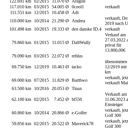
122.691 km
02/2015
11.070 Ø
Aragon
117.010 km
03/2015
54.005 Ø
0cool1
verkauft
111.551 km
12/2015
10.458 Ø
Adi
verkauft, D
110.000 km
10/2014
21.290 Ø
Andrea
2019 nach 
101.498 km
10/2015
19.333 Ø
den danske ID.4
verkauft
Verkauf am
27.03.2022 
79.860 km
01/2015
11.015 Ø
DaftWully
privat für
13.800,00€
79.090 km
03/2015
22.072 Ø
rehlus
übenommen
69.750 km
12/2019
10.463 Ø
tacko
12/2019 mit
km
verkauft, jet
69.000 km
07/2015
11.829 Ø
Barthwo
verkauft Ma
63.500 km
10/2016
20.053 Ø
Tinax
Verkauft am
62.100 km
02/2015
7.452 Ø
bl550
11.06.2023 a
Einsteiger
verkauft, jetz
60.860 km
10/2014
20.866 Ø
e-Golfer
Golf 300
verkauft, jetz
59.856 km
02/2015
20.522 Ø
Maverick78
Golf 300