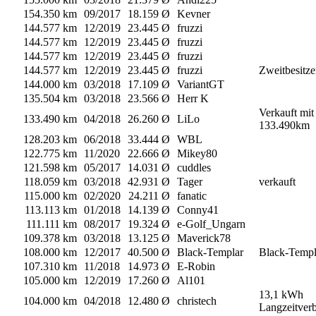
154.350 km
09/2017
18.159 Ø
Kevner
144.577 km
12/2019
23.445 Ø
fruzzi
144.577 km
12/2019
23.445 Ø
fruzzi
144.577 km
12/2019
23.445 Ø
fruzzi
144.577 km
12/2019
23.445 Ø
fruzzi
Zweitbesitze
144.000 km
03/2018
17.109 Ø
VariantGT
135.504 km
03/2018
23.566 Ø
Herr K
Verkauft mit
133.490 km
04/2018
26.260 Ø
LiLo
133.490km
128.203 km
06/2018
33.444 Ø
WBL
122.775 km
11/2020
22.666 Ø
Mikey80
121.598 km
05/2017
14.031 Ø
cuddles
118.059 km
03/2018
42.931 Ø
Tager
verkauft
115.000 km
02/2020
24.211 Ø
fanatic
113.113 km
01/2018
14.139 Ø
Conny41
111.111 km
08/2017
19.324 Ø
e-Golf_Ungarn
109.378 km
03/2018
13.125 Ø
Maverick78
108.000 km
12/2017
40.500 Ø
Black-Templar
Black-Temp
107.310 km
11/2018
14.973 Ø
E-Robin
105.000 km
12/2019
17.260 Ø
Al101
13,1 kWh
104.000 km
04/2018
12.480 Ø
christech
Langzeitver