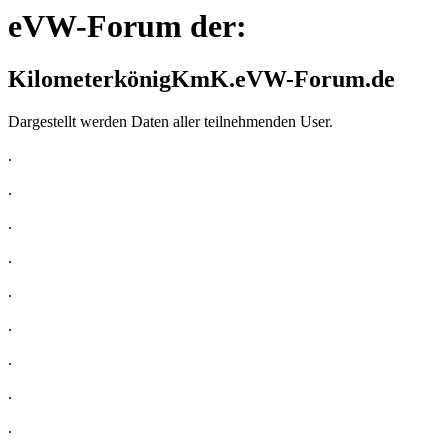
eVW-Forum der:
K
ilo
m
eter
k
önig
KmK.eVW-Forum.de
Dargestellt werden Daten aller teilnehmenden User.
.
.
.
.
.
.
.
.
.