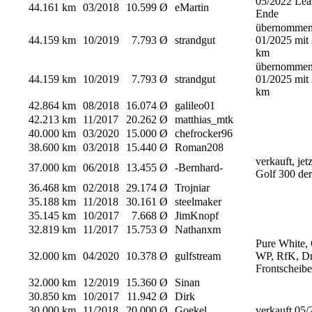
05/2022 Lea
44.161 km
03/2018
10.599 Ø
eMartin
Ende
übernomme
44.159 km
10/2019
7.793 Ø
strandgut
01/2025 mit
km
übernomme
44.159 km
10/2019
7.793 Ø
strandgut
01/2025 mit
km
42.864 km
08/2018
16.074 Ø
galileo01
42.213 km
11/2017
20.262 Ø
matthias_mtk
40.000 km
03/2020
15.000 Ø
chefrocker96
38.600 km
03/2018
15.440 Ø
Roman208
verkauft, jetz
37.000 km
06/2018
13.455 Ø
-Bernhard-
Golf 300 der
36.468 km
02/2018
29.174 Ø
Trojniar
35.188 km
11/2018
30.161 Ø
steelmaker
35.145 km
10/2017
7.668 Ø
JimKnopf
32.819 km
11/2017
15.753 Ø
Nathanxm
Pure White,
32.000 km
04/2020
10.378 Ø
gulfstream
WP, RfK, Dr
Frontscheibe
32.000 km
12/2019
15.360 Ø
Sinan
30.850 km
10/2017
11.942 Ø
Dirk
30.000 km
11/2018
20.000 Ø
Goekel
verkauft 05/