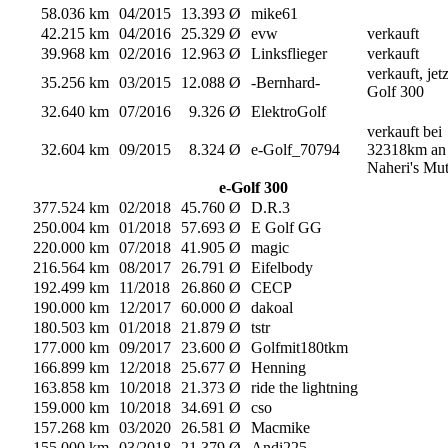
58.036 km
04/2015
13.393 Ø
mike61
42.215 km
04/2016
25.329 Ø
evw
verkauft
39.968 km
02/2016
12.963 Ø
Linksflieger
verkauft
verkauft, jetz
35.256 km
03/2015
12.088 Ø
-Bernhard-
Golf 300
32.640 km
07/2016
9.326 Ø
ElektroGolf
verkauft bei
32.604 km
09/2015
8.324 Ø
e-Golf_70794
32318km an
Naheri's Mut
e-Golf 300
377.524 km
02/2018
45.760 Ø
D.R.3
250.004 km
01/2018
57.693 Ø
E Golf GG
220.000 km
07/2018
41.905 Ø
magic
216.564 km
08/2017
26.791 Ø
Eifelbody
192.499 km
11/2018
26.860 Ø
CECP
190.000 km
12/2017
60.000 Ø
dakoal
180.503 km
01/2018
21.879 Ø
tstr
177.000 km
09/2017
23.600 Ø
Golfmit180tkm
166.899 km
12/2018
25.677 Ø
Henning
163.858 km
10/2018
21.373 Ø
ride the lightning
159.000 km
10/2018
34.691 Ø
cso
157.268 km
03/2020
26.581 Ø
Macmike
155.000 km
03/2018
21.379 Ø
Andi225