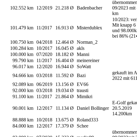
übernomme
102.552 km
12/2019
21.218 Ø
Badenbacher
09/2023 mit
km
10/2023: ver
Mit knapp 6
101.479 km
11/2017
16.913 Ø
Misterdublex
und 98.000
bei 86% (21
100.750 km
04/2018
12.464 Ø
Norman_2
100.284 km
10/2017
16.045 Ø
akls
100.000 km
07/2020
18.182 Ø
Manni
99.790 km
11/2017
16.404 Ø
meinereiner
96.017 km
12/2020
16.944 Ø
SoWatt
gekauft im A
94.666 km
03/2018
11.592 Ø
Bazi
2022 mit 6
92.089 km
06/2019
13.156 Ø
EV66
92.000 km
03/2018
19.034 Ø
trausti
91.100 km
11/2017
21.864 Ø
Mimikri
E-Golf geka
90.001 km
12/2017
11.134 Ø
Daniel Bollinger
20.5.2019
14.200km
88.888 km
10/2018
13.675 Ø
Roland333
84.000 km
12/2017
17.379 Ø
Schee
übernomme