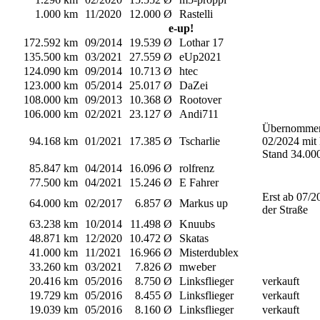
1.000 km
11/2020
12.000 Ø
Rastelli
e-up!
172.592 km
09/2014
19.539 Ø
Lothar 17
135.500 km
03/2021
27.559 Ø
eUp2021
124.090 km
09/2014
10.713 Ø
htec
123.000 km
05/2014
25.017 Ø
DaZei
108.000 km
09/2013
10.368 Ø
Rootover
106.000 km
02/2021
23.127 Ø
Andi711
Übernomme
94.168 km
01/2021
17.385 Ø
Tscharlie
02/2024 mit
Stand 34.00
85.847 km
04/2014
16.096 Ø
rolfrenz
77.500 km
04/2021
15.246 Ø
E Fahrer
Erst ab 07/2
64.000 km
02/2017
6.857 Ø
Markus up
der Straße
63.238 km
10/2014
11.498 Ø
Knuubs
48.871 km
12/2020
10.472 Ø
Skatas
41.000 km
11/2021
16.966 Ø
Misterdublex
33.260 km
03/2021
7.826 Ø
mweber
20.416 km
05/2016
8.750 Ø
Linksflieger
verkauft
19.729 km
05/2016
8.455 Ø
Linksflieger
verkauft
19.039 km
05/2016
8.160 Ø
Linksflieger
verkauft