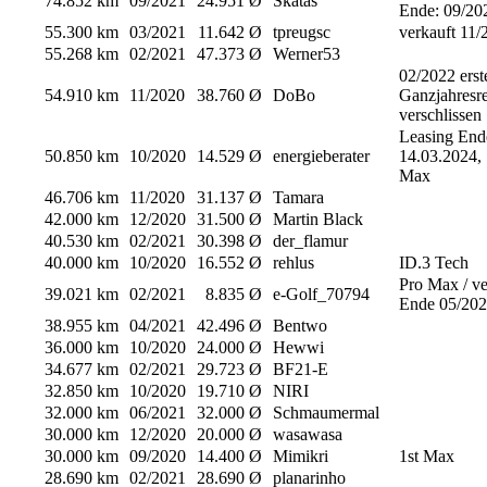
74.852 km
09/2021
24.951 Ø
Skatas
Ende: 09/20
55.300 km
03/2021
11.642 Ø
tpreugsc
verkauft 11/
55.268 km
02/2021
47.373 Ø
Werner53
02/2022 erst
54.910 km
11/2020
38.760 Ø
DoBo
Ganzjahresre
verschlissen
Leasing End
50.850 km
10/2020
14.529 Ø
energieberater
14.03.2024, 
Max
46.706 km
11/2020
31.137 Ø
Tamara
42.000 km
12/2020
31.500 Ø
Martin Black
40.530 km
02/2021
30.398 Ø
der_flamur
40.000 km
10/2020
16.552 Ø
rehlus
ID.3 Tech
Pro Max / ve
39.021 km
02/2021
8.835 Ø
e-Golf_70794
Ende 05/20
38.955 km
04/2021
42.496 Ø
Bentwo
36.000 km
10/2020
24.000 Ø
Hewwi
34.677 km
02/2021
29.723 Ø
BF21-E
32.850 km
10/2020
19.710 Ø
NIRI
32.000 km
06/2021
32.000 Ø
Schmaumermal
30.000 km
12/2020
20.000 Ø
wasawasa
30.000 km
09/2020
14.400 Ø
Mimikri
1st Max
28.690 km
02/2021
28.690 Ø
planarinho