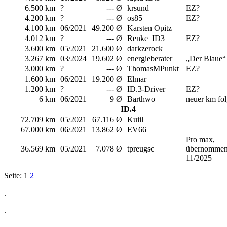
6.500 km
?
--- Ø
krsund
EZ?
4.200 km
?
--- Ø
os85
EZ?
4.100 km
06/2021
49.200 Ø
Karsten Opitz
4.012 km
?
--- Ø
Renke_ID3
EZ?
3.600 km
05/2021
21.600 Ø
darkzerock
3.267 km
03/2024
19.602 Ø
energieberater
„Der Blaue“
3.000 km
?
--- Ø
ThomasMPunkt
EZ?
1.600 km
06/2021
19.200 Ø
Elmar
1.200 km
?
--- Ø
ID.3-Driver
EZ?
6 km
06/2021
9 Ø
Barthwo
neuer km fol
ID.4
72.709 km
05/2021
67.116 Ø
Kuiil
67.000 km
06/2021
13.862 Ø
EV66
Pro max,
36.569 km
05/2021
7.078 Ø
tpreugsc
übernomme
11/2025
Seite:
1
2
.
.