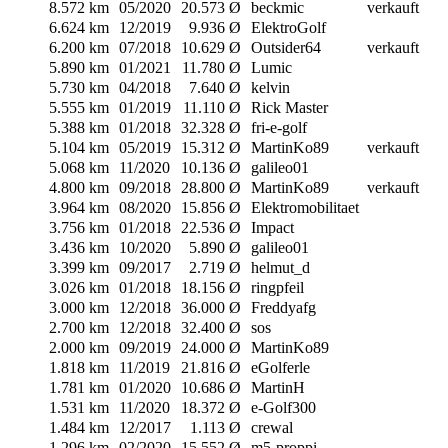
8.572 km
05/2020
20.573 Ø
beckmic
verkauft
6.624 km
12/2019
9.936 Ø
ElektroGolf
6.200 km
07/2018
10.629 Ø
Outsider64
verkauft
5.890 km
01/2021
11.780 Ø
Lumic
5.730 km
04/2018
7.640 Ø
kelvin
5.555 km
01/2019
11.110 Ø
Rick Master
5.388 km
01/2018
32.328 Ø
fri-e-golf
5.104 km
05/2019
15.312 Ø
MartinKo89
verkauft
5.068 km
11/2020
10.136 Ø
galileo01
4.800 km
09/2018
28.800 Ø
MartinKo89
verkauft
3.964 km
08/2020
15.856 Ø
Elektromobilitaet
3.756 km
01/2018
22.536 Ø
Impact
3.436 km
10/2020
5.890 Ø
galileo01
3.399 km
09/2017
2.719 Ø
helmut_d
3.026 km
01/2018
18.156 Ø
ringpfeil
3.000 km
12/2018
36.000 Ø
Freddyafg
2.700 km
12/2018
32.400 Ø
sos
2.000 km
09/2019
24.000 Ø
MartinKo89
1.818 km
11/2019
21.816 Ø
eGolferle
1.781 km
01/2020
10.686 Ø
MartinH
1.531 km
11/2020
18.372 Ø
e-Golf300
1.484 km
12/2017
1.113 Ø
crewal
1.296 km
02/2020
15.552 Ø
m5-proppi