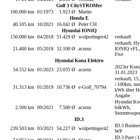
Golf 3 CitySTROMer
100.000 km
01/1973
1.923 Ø
Martin
Honda E
40.105 km
10/2021
16.042 Ø
Peter CH
Hyundai IONIQ
150.000 km
04/2018
51.429 Ø
wolpertinger42
verkauft
verkauft, H
21.400 km
05/2018
32.100 Ø
acurus
IONIQ vFL,
Five
Hyundai Kona Elektro
2023er Kona
34.552 km
01/2023
23.035 Ø
acurus
31.01.2023
verkauft, 1
/ 100km, nur
31.313 km
01/2019
10.736 Ø
e-Golf_70794
kWh über Her
Angabe
Hyundai Ko
2.500 km
09/2021
7.500 Ø
acurus
64kWh,
Stormtroope
ID.3
ID.3 Busines
239.503 km
03/2021
54.227 Ø
wolpertinger42
WP
ID.3 Pure | 